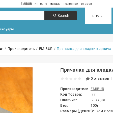
EMIBUR - интернет-магазин полезных товаров
Search
RUS
сесуары
Производитель
EMIBUR
Причалка для кладки кирпича
Причалка для кладк
0 отзывов
|
Производители
EMIBUR
Код Товара:
77
Наличие:
2-3 Дня
Вес:
100г
Размеры (ДxШxВ):
17см x 5см