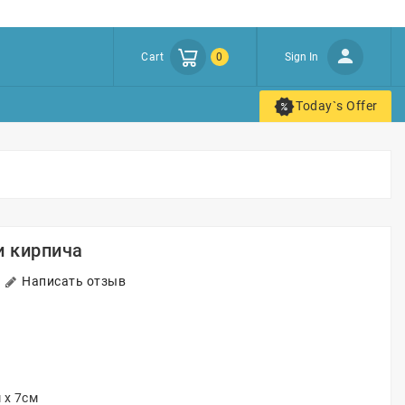
Cart
0
Sign In
Today`s Offer
и кирпича
Написать отзыв
 x 7см